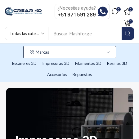
¿Necesitas ayuda?
0
0
+51 971 591 289
0
Buscar
Creality
Marcas
Escáneres 3D
Impresoras 3D
Filamentos 3D
Resinas 3D
Accesorios
Repuestos