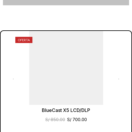
OFERTA
BlueCast X5 LCD/DLP
S/
850.00
S/
700.00